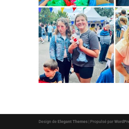
Design de
Elegant Themes
| Propulsé par
WordPr